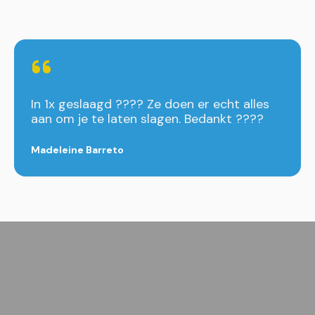
In 1x geslaagd ???? Ze doen er echt alles
aan om je te laten slagen. Bedankt ????
Madeleine Barreto