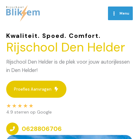
Skip
to
Menu
content
Kwaliteit. Spoed. Comfort.
Rijschool Den Helder
Rijschool Den Helder is de plek voor jouw autorijlessen
in Den Helder!
Proefles Aanvragen
★
★
★
★
★
4.9 sterren op Google
0628806706